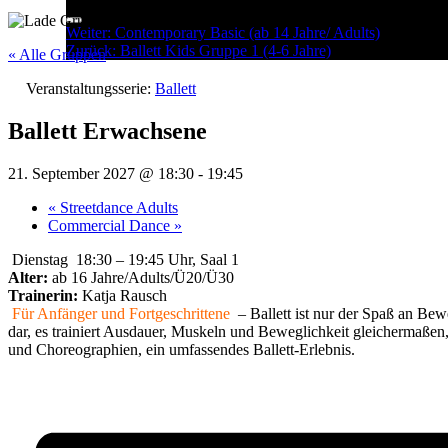
Menu
Post
Weiter:
Contemporary Basic (ab 14 Jahre/ Adults)
Zurück:
Ballett Kids Gruppe 1 (4-6 Jahre)
navigation
« Alle Gruppen
Veranstaltungsserie:
Ballett
Ballett Erwachsene
21. September 2027 @ 18:30
-
19:45
«
Streetdance Adults
Commercial Dance
»
Dienstag 18:30 – 19:45 Uhr, Saal 1
Alter:
ab 16 Jahre/Adults/Ü20/Ü30
Trainerin:
Katja Rausch
Für Anfänger und Fortgeschrittene
– Ballett ist nur der Spaß an Bew
dar, es trainiert Ausdauer, Muskeln und Beweglichkeit gleichermaßen,
und Choreographien, ein umfassendes Ballett-Erlebnis.