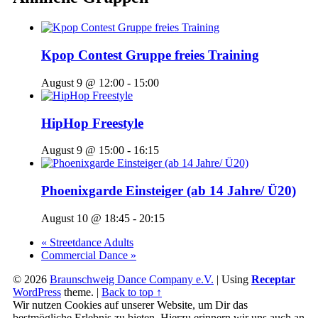
Kpop Contest Gruppe freies Training
August 9 @ 12:00
-
15:00
HipHop Freestyle
August 9 @ 15:00
-
16:15
Phoenixgarde Einsteiger (ab 14 Jahre/ Ü20)
August 10 @ 18:45
-
20:15
«
Streetdance Adults
Commercial Dance
»
© 2026
Braunschweig Dance Company e.V.
|
Using
Receptar
WordPress
theme.
|
Back to top ↑
Wir nutzen Cookies auf unserer Website, um Dir das
bestmögliche Erlebnis zu bieten. Hierzu erinnern wir uns auch an