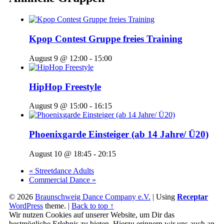
Kpop Contest Gruppe freies Training
August 9 @ 12:00
-
15:00
HipHop Freestyle
August 9 @ 15:00
-
16:15
Phoenixgarde Einsteiger (ab 14 Jahre/ Ü20)
August 10 @ 18:45
-
20:15
«
Streetdance Adults
Commercial Dance
»
© 2026
Braunschweig Dance Company e.V.
|
Using
Receptar
WordPress
theme.
|
Back to top ↑
Wir nutzen Cookies auf unserer Website, um Dir das
bestmögliche Erlebnis zu bieten. Hierzu erinnern wir uns auch an