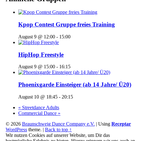
Kpop Contest Gruppe freies Training
August 9 @ 12:00
-
15:00
HipHop Freestyle
August 9 @ 15:00
-
16:15
Phoenixgarde Einsteiger (ab 14 Jahre/ Ü20)
August 10 @ 18:45
-
20:15
«
Streetdance Adults
Commercial Dance
»
© 2026
Braunschweig Dance Company e.V.
|
Using
Receptar
WordPress
theme.
|
Back to top ↑
Wir nutzen Cookies auf unserer Website, um Dir das
bestmögliche Erlebnis zu bieten. Hierzu erinnern wir uns auch an