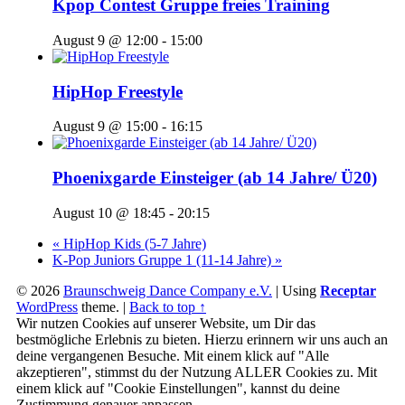
Kpop Contest Gruppe freies Training
August 9 @ 12:00
-
15:00
HipHop Freestyle
August 9 @ 15:00
-
16:15
Phoenixgarde Einsteiger (ab 14 Jahre/ Ü20)
August 10 @ 18:45
-
20:15
«
HipHop Kids (5-7 Jahre)
K-Pop Juniors Gruppe 1 (11-14 Jahre)
»
© 2026
Braunschweig Dance Company e.V.
|
Using
Receptar
WordPress
theme.
|
Back to top ↑
Wir nutzen Cookies auf unserer Website, um Dir das
bestmögliche Erlebnis zu bieten. Hierzu erinnern wir uns auch an
deine vergangenen Besuche. Mit einem klick auf "Alle
akzeptieren", stimmst du der Nutzung ALLER Cookies zu. Mit
einem klick auf "Cookie Einstellungen", kannst du deine
Zustimmung genauer anpassen.