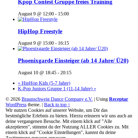
Kpop Contest Gruppe freies Training
August 9 @ 12:00
-
15:00
HipHop Freestyle
August 9 @ 15:00
-
16:15
Phoenixgarde Einsteiger (ab 14 Jahre/ Ü20)
August 10 @ 18:45
-
20:15
«
HipHop Kids (5-7 Jahre)
K-Pop Juniors Gruppe 1 (11-14 Jahre)
»
© 2026
Braunschweig Dance Company e.V.
|
Using
Receptar
WordPress
theme.
|
Back to top ↑
Wir nutzen Cookies auf unserer Website, um Dir das
bestmögliche Erlebnis zu bieten. Hierzu erinnern wir uns auch an
deine vergangenen Besuche. Mit einem klick auf "Alle
akzeptieren", stimmst du der Nutzung ALLER Cookies zu. Mit
einem klick auf "Cookie Einstellungen", kannst du deine
Zustimmung genauer anpassen.