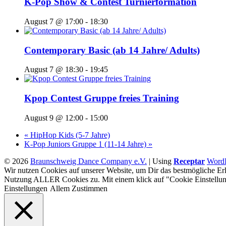
K-Pop Show & Contest Turnierformation
August 7 @ 17:00
-
18:30
Contemporary Basic (ab 14 Jahre/ Adults)
August 7 @ 18:30
-
19:45
Kpop Contest Gruppe freies Training
August 9 @ 12:00
-
15:00
«
HipHop Kids (5-7 Jahre)
K-Pop Juniors Gruppe 1 (11-14 Jahre)
»
© 2026
Braunschweig Dance Company e.V.
|
Using
Receptar
WordP
Wir nutzen Cookies auf unserer Website, um Dir das bestmögliche Erl
Nutzung ALLER Cookies zu. Mit einem klick auf "Cookie Einstellun
Einstellungen
Allem Zustimmen