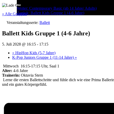
Menu
Post
Weiter:
Contemporary Basic (ab 14 Jahre/ Adults)
Zurück:
Ballett Kids Gruppe 1 (4-6 Jahre)
navigation
« Alle Gruppen
Veranstaltungsserie:
Ballett
Ballett Kids Gruppe 1 (4-6 Jahre)
5. Juli 2028 @ 16:15
-
17:15
«
HipHop Kids (5-7 Jahre)
K-Pop Juniors Gruppe 1 (11-14 Jahre)
»
Mittwoch 16:15-17:15 Uhr, Saal 1
Alter:
4-6 Jahre
Trainerin:
Oktavia Stern
Lerne die ersten Ballettschritte und fühle dich wie eine Prima Balle
und ein gutes Körpergefühl.