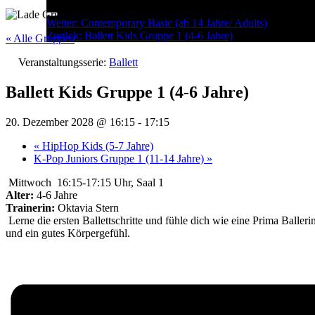
Menu
Post
Weiter:
Contemporary Basic (ab 14 Jahre/ Adults)
Zurück:
Ballett Kids Gruppe 1 (4-6 Jahre)
navigation
« Alle Gruppen
Veranstaltungsserie:
Ballett
Ballett Kids Gruppe 1 (4-6 Jahre)
20. Dezember 2028 @ 16:15
-
17:15
«
HipHop Kids (5-7 Jahre)
K-Pop Juniors Gruppe 1 (11-14 Jahre)
»
Mittwoch 16:15-17:15 Uhr, Saal 1
Alter:
4-6 Jahre
Trainerin:
Oktavia Stern
Lerne die ersten Ballettschritte und fühle dich wie eine Prima Balle
und ein gutes Körpergefühl.