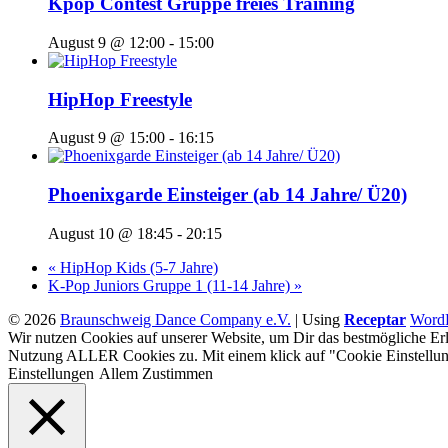
Kpop Contest Gruppe freies Training
August 9 @ 12:00
-
15:00
HipHop Freestyle
August 9 @ 15:00
-
16:15
Phoenixgarde Einsteiger (ab 14 Jahre/ Ü20)
August 10 @ 18:45
-
20:15
«
HipHop Kids (5-7 Jahre)
K-Pop Juniors Gruppe 1 (11-14 Jahre)
»
© 2026
Braunschweig Dance Company e.V.
|
Using
Receptar
WordP
Wir nutzen Cookies auf unserer Website, um Dir das bestmögliche Erl
Nutzung ALLER Cookies zu. Mit einem klick auf "Cookie Einstellun
Einstellungen
Allem Zustimmen