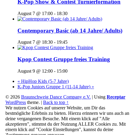
K-Pop Show & Contest Turnierformation
August 7 @ 17:00
-
18:30
Contemporary Basic (ab 14 Jahre/ Adults)
August 7 @ 18:30
-
19:45
Kpop Contest Gruppe freies Training
August 9 @ 12:00
-
15:00
«
HipHop Kids (5-7 Jahre)
K-Pop Juniors Gruppe 1 (11-14 Jahre)
»
© 2026
Braunschweig Dance Company e.V.
|
Using
Receptar
WordPress
theme.
|
Back to top ↑
Wir nutzen Cookies auf unserer Website, um Dir das
bestmögliche Erlebnis zu bieten. Hierzu erinnern wir uns auch an
deine vergangenen Besuche. Mit einem klick auf "Alle
akzeptieren", stimmst du der Nutzung ALLER Cookies zu. Mit
einem klick auf "Cookie Einstellungen", kannst du deine
Zustimmung genauer anpassen.