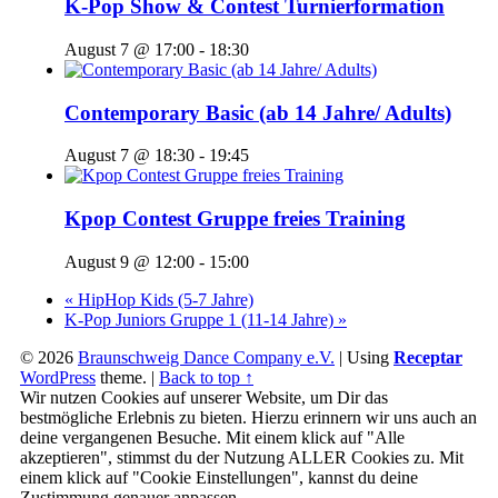
K-Pop Show & Contest Turnierformation
August 7 @ 17:00
-
18:30
Contemporary Basic (ab 14 Jahre/ Adults)
August 7 @ 18:30
-
19:45
Kpop Contest Gruppe freies Training
August 9 @ 12:00
-
15:00
«
HipHop Kids (5-7 Jahre)
K-Pop Juniors Gruppe 1 (11-14 Jahre)
»
© 2026
Braunschweig Dance Company e.V.
|
Using
Receptar
WordPress
theme.
|
Back to top ↑
Wir nutzen Cookies auf unserer Website, um Dir das
bestmögliche Erlebnis zu bieten. Hierzu erinnern wir uns auch an
deine vergangenen Besuche. Mit einem klick auf "Alle
akzeptieren", stimmst du der Nutzung ALLER Cookies zu. Mit
einem klick auf "Cookie Einstellungen", kannst du deine
Zustimmung genauer anpassen.