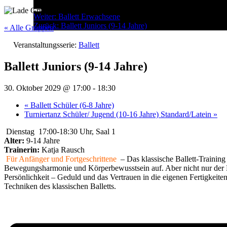
Menu
Post
Weiter:
Ballett Erwachsene
Zurück:
Ballett Juniors (9-14 Jahre)
navigation
« Alle Gruppen
Veranstaltungsserie:
Ballett
Ballett Juniors (9-14 Jahre)
30. Oktober 2029 @ 17:00
-
18:30
«
Ballett Schüler (6-8 Jahre)
Turniertanz Schüler/ Jugend (10-16 Jahre) Standard/Latein
»
Dienstag 17:00-18:30 Uhr, Saal 1
Alter:
9-14 Jahre
Trainerin:
Katja Rausch
Für Anfänger und Fortgeschrittene
– Das klassische Ballett-Training 
Bewegungsharmonie und Körperbewusstsein auf. Aber nicht nur der Kö
Persönlichkeit – Geduld und das Vertrauen in die eigenen Fertigkeiten
Techniken des klassischen Balletts.