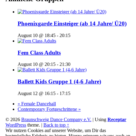
Phoenixgarde Einsteiger (ab 14 Jahre/ Ü20)
August 10 @ 18:45
-
20:15
Fem Class Adults
August 10 @ 20:15
-
21:30
Ballett Kids Gruppe 1 (4-6 Jahre)
August 12 @ 16:15
-
17:15
«
Female Dancehall
Contemporary Fortgeschrittene
»
© 2026
Braunschweig Dance Company e.V.
|
Using
Receptar
WordPress
theme.
|
Back to top ↑
Wir nutzen Cookies auf unserer Website, um Dir das
bestmögliche Erlebnis zu bieten. Hierzu erinnern wir uns auch an