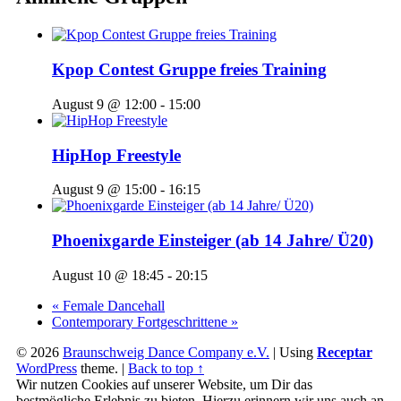
Kpop Contest Gruppe freies Training
August 9 @ 12:00
-
15:00
HipHop Freestyle
August 9 @ 15:00
-
16:15
Phoenixgarde Einsteiger (ab 14 Jahre/ Ü20)
August 10 @ 18:45
-
20:15
«
Female Dancehall
Contemporary Fortgeschrittene
»
© 2026
Braunschweig Dance Company e.V.
|
Using
Receptar
WordPress
theme.
|
Back to top ↑
Wir nutzen Cookies auf unserer Website, um Dir das
bestmögliche Erlebnis zu bieten. Hierzu erinnern wir uns auch an