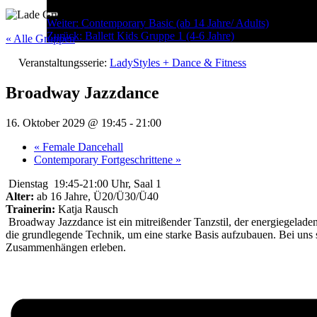
Menu
Post
Weiter:
Contemporary Basic (ab 14 Jahre/ Adults)
Zurück:
Ballett Kids Gruppe 1 (4-6 Jahre)
navigation
« Alle Gruppen
Veranstaltungsserie:
LadyStyles + Dance & Fitness
Broadway Jazzdance
16. Oktober 2029 @ 19:45
-
21:00
«
Female Dancehall
Contemporary Fortgeschrittene
»
Dienstag 19:45-21:00 Uhr, Saal 1
Alter:
ab 16 Jahre, Ü20/Ü30/Ü40
Trainerin:
Katja Rausch
Broadway Jazzdance ist ein mitreißender Tanzstil, der energiegela
die grundlegende Technik, um eine starke Basis aufzubauen. Bei uns 
Zusammenhängen erleben.