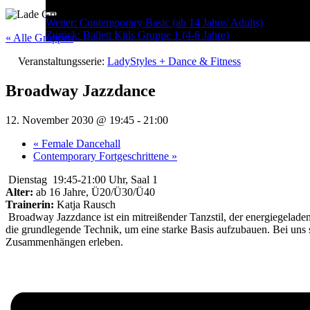
Menu
Post
Weiter:
Contemporary Basic (ab 14 Jahre/ Adults)
Zurück:
Ballett Kids Gruppe 1 (4-6 Jahre)
navigation
« Alle Gruppen
Veranstaltungsserie:
LadyStyles + Dance & Fitness
Broadway Jazzdance
12. November 2030 @ 19:45
-
21:00
«
Female Dancehall
Contemporary Fortgeschrittene
»
Dienstag 19:45-21:00 Uhr, Saal 1
Alter:
ab 16 Jahre, Ü20/Ü30/Ü40
Trainerin:
Katja Rausch
Broadway Jazzdance ist ein mitreißender Tanzstil, der energiegela
die grundlegende Technik, um eine starke Basis aufzubauen. Bei uns 
Zusammenhängen erleben.