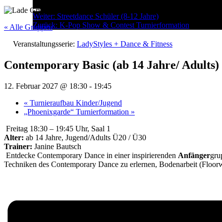
Menu
Post
Weiter:
Streetdance Schüler (8-12 Jahre)
Zurück:
K-Pop Show & Contest Turnierformation
navigation
« Alle Gruppen
Veranstaltungsserie:
LadyStyles + Dance & Fitness
Contemporary Basic (ab 14 Jahre/ Adults)
12. Februar 2027 @ 18:30
-
19:45
«
Turnieraufbau Kinder/Jugend
„Phoenixgarde“ Turnierformation
»
Freitag 18:30 – 19:45 Uhr, Saal 1
Alter:
ab 14 Jahre, Jugend/Adults Ü20 / Ü30
Trainer:
Janine Bautsch
Entdecke Contemporary Dance in einer inspirierenden
Anfänger
gru
Techniken des Contemporary Dance zu erlernen, Bodenarbeit (Floorw