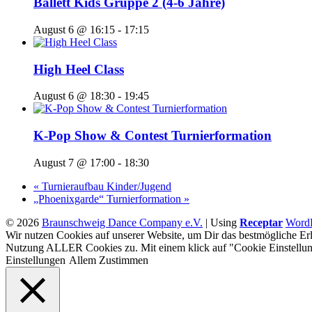
Ballett Kids Gruppe 2 (4-6 Jahre)
August 6 @ 16:15
-
17:15
High Heel Class
August 6 @ 18:30
-
19:45
K-Pop Show & Contest Turnierformation
August 7 @ 17:00
-
18:30
«
Turnieraufbau Kinder/Jugend
„Phoenixgarde“ Turnierformation
»
© 2026
Braunschweig Dance Company e.V.
|
Using
Receptar
WordP
Wir nutzen Cookies auf unserer Website, um Dir das bestmögliche Erl
Nutzung ALLER Cookies zu. Mit einem klick auf "Cookie Einstellun
Einstellungen
Allem Zustimmen