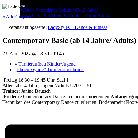
Menu
Post
Weiter:
Streetdance Schüler (8-12 Jahre)
Zurück:
K-Pop Show & Contest Turnierformation
navigation
« Alle Gruppen
Veranstaltungsserie:
LadyStyles + Dance & Fitness
Contemporary Basic (ab 14 Jahre/ Adults)
23. April 2027 @ 18:30
-
19:45
«
Turnieraufbau Kinder/Jugend
„Phoenixgarde“ Turnierformation
»
Freitag 18:30 – 19:45 Uhr, Saal 1
Alter:
ab 14 Jahre, Jugend/Adults Ü20 / Ü30
Trainer:
Janine Bautsch
Entdecke Contemporary Dance in einer inspirierenden
Anfänger
gru
Techniken des Contemporary Dance zu erlernen, Bodenarbeit (Floorw