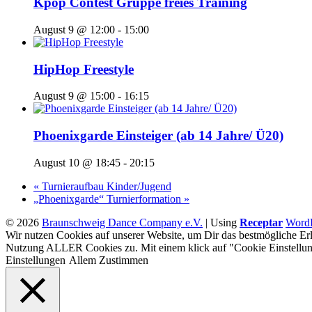
Kpop Contest Gruppe freies Training
August 9 @ 12:00
-
15:00
HipHop Freestyle
August 9 @ 15:00
-
16:15
Phoenixgarde Einsteiger (ab 14 Jahre/ Ü20)
August 10 @ 18:45
-
20:15
«
Turnieraufbau Kinder/Jugend
„Phoenixgarde“ Turnierformation
»
© 2026
Braunschweig Dance Company e.V.
|
Using
Receptar
WordP
Wir nutzen Cookies auf unserer Website, um Dir das bestmögliche Erl
Nutzung ALLER Cookies zu. Mit einem klick auf "Cookie Einstellun
Einstellungen
Allem Zustimmen