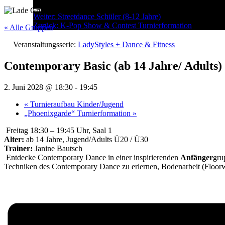
Menu
Post
Weiter:
Streetdance Schüler (8-12 Jahre)
Zurück:
K-Pop Show & Contest Turnierformation
navigation
« Alle Gruppen
Veranstaltungsserie:
LadyStyles + Dance & Fitness
Contemporary Basic (ab 14 Jahre/ Adults)
2. Juni 2028 @ 18:30
-
19:45
«
Turnieraufbau Kinder/Jugend
„Phoenixgarde“ Turnierformation
»
Freitag 18:30 – 19:45 Uhr, Saal 1
Alter:
ab 14 Jahre, Jugend/Adults Ü20 / Ü30
Trainer:
Janine Bautsch
Entdecke Contemporary Dance in einer inspirierenden
Anfänger
gru
Techniken des Contemporary Dance zu erlernen, Bodenarbeit (Floorw