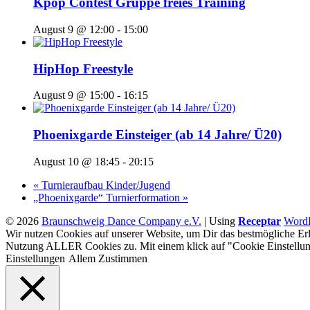
Kpop Contest Gruppe freies Training
August 9 @ 12:00
-
15:00
HipHop Freestyle
August 9 @ 15:00
-
16:15
Phoenixgarde Einsteiger (ab 14 Jahre/ Ü20)
August 10 @ 18:45
-
20:15
«
Turnieraufbau Kinder/Jugend
„Phoenixgarde“ Turnierformation
»
© 2026
Braunschweig Dance Company e.V.
|
Using
Receptar
WordP
Wir nutzen Cookies auf unserer Website, um Dir das bestmögliche Erl
Nutzung ALLER Cookies zu. Mit einem klick auf "Cookie Einstellun
Einstellungen
Allem Zustimmen