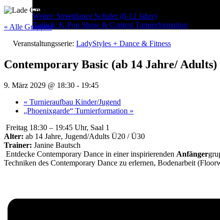
Menu
Post
Weiter:
Streetdance Schüler (8-12 Jahre)
Zurück:
K-Pop Show & Contest Turnierformation
navigation
« Alle Gruppen
Veranstaltungsserie:
LadyStyles + Dance & Fitness
Contemporary Basic (ab 14 Jahre/ Adults)
9. März 2029 @ 18:30
-
19:45
«
Turnieraufbau Kinder/Jugend
„Phoenixgarde“ Turnierformation
»
Freitag 18:30 – 19:45 Uhr, Saal 1
Alter:
ab 14 Jahre, Jugend/Adults Ü20 / Ü30
Trainer:
Janine Bautsch
Entdecke Contemporary Dance in einer inspirierenden
Anfänger
gru
Techniken des Contemporary Dance zu erlernen, Bodenarbeit (Floorw