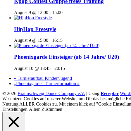
Kpop Contest Gruppe freies Training
August 9 @ 12:00
-
15:00
HipHop Freestyle
August 9 @ 15:00
-
16:15
Phoenixgarde Einsteiger (ab 14 Jahre/ Ü20)
August 10 @ 18:45
-
20:15
«
Turnieraufbau Kinder/Jugend
„Phoenixgarde“ Turnierformation
»
© 2026
Braunschweig Dance Company e.V.
|
Using
Receptar
WordP
Wir nutzen Cookies auf unserer Website, um Dir das bestmögliche Erl
Nutzung ALLER Cookies zu. Mit einem klick auf "Cookie Einstellun
Einstellungen
Allem Zustimmen