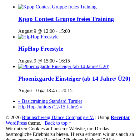
Kpop Contest Gruppe freies Training
August 9 @ 12:00
-
15:00
HipHop Freestyle
August 9 @ 15:00
-
16:15
Phoenixgarde Einsteiger (ab 14 Jahre/ Ü20)
August 10 @ 18:45
-
20:15
«
Basictraining Standard Turnier
Hip Hop Juniors (12-15 Jahre)
»
© 2026
Braunschweig Dance Company e.V.
|
Using
Receptar
WordPress
theme.
|
Back to top ↑
Wir nutzen Cookies auf unserer Website, um Dir das
bestmögliche Erlebnis zu bieten. Hierzu erinnern wir uns auch an
deine vergangenen Besuche. Mit einem klick auf "Alle