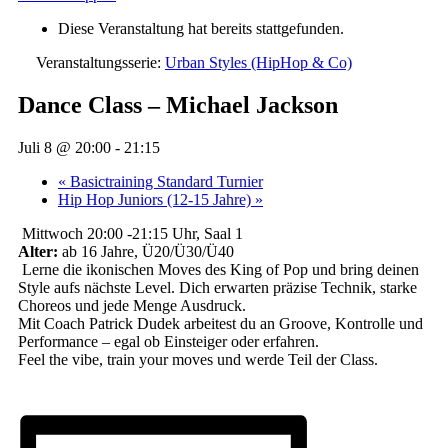
Diese Veranstaltung hat bereits stattgefunden.
Veranstaltungsserie:
Urban Styles (HipHop & Co)
Dance Class – Michael Jackson
Juli 8 @ 20:00
-
21:15
«
Basictraining Standard Turnier
Hip Hop Juniors (12-15 Jahre)
»
Mittwoch 20:00 -21:15 Uhr, Saal 1
Alter:
ab 16 Jahre, Ü20/Ü30/Ü40
Lerne die ikonischen Moves des King of Pop und bring deinen
Style aufs nächste Level. Dich erwarten präzise Technik, starke
Choreos und jede Menge Ausdruck.
Mit Coach Patrick Dudek arbeitest du an Groove, Kontrolle und
Performance – egal ob Einsteiger oder erfahren.
Feel the vibe, train your moves und werde Teil der Class.