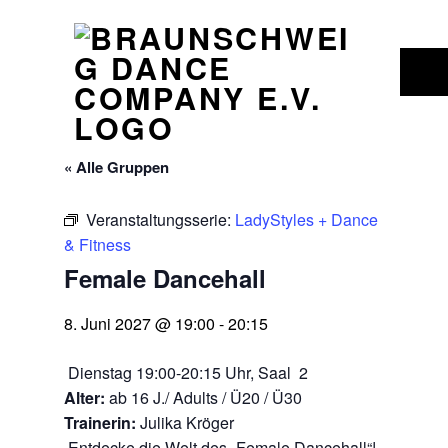
BRAUNSCHWEIG DANCE COMPANY E.V.
GRUPPEN FÜR JUNI 2027 – BRAUNSCHWEIG DANCE COMPANY E.V.
Me
« Alle Gruppen
Veranstaltungsserie:
LadyStyles + Dance
& Fitness
Female Dancehall
8. Juni 2027 @ 19:00
-
20:15
Dienstag 19:00-20:15 Uhr, Saal 2
Alter:
ab 16 J./ Adults / Ü20 / Ü30
Trainerin:
Julika Kröger
Entdecke die Welt des „Female Dancehall“!