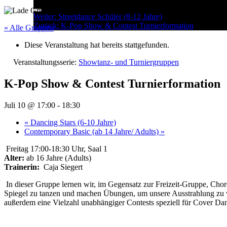
Menu
Post
Weiter:
Streetdance Schüler (8-12 Jahre)
Zurück:
K-Pop Show & Contest Turnierformation
navigation
« Alle Gruppen
Diese Veranstaltung hat bereits stattgefunden.
Veranstaltungsserie:
Showtanz- und Turniergruppen
K-Pop Show & Contest Turnierformation
Juli 10 @ 17:00
-
18:30
«
Dancing Stars (6-10 Jahre)
Contemporary Basic (ab 14 Jahre/ Adults)
»
Freitag 17:00-18:30 Uhr, Saal 1
Alter:
ab 16 Jahre (Adults)
Trainerin:
Caja Siegert
In dieser Gruppe lernen wir, im Gegensatz zur Freizeit-Gruppe, Chore
Spiegel zu tanzen und machen Übungen, um unsere Ausstrahlung zu ver
außerdem eine Vielzahl unabhängiger Contests speziell für Cover Da