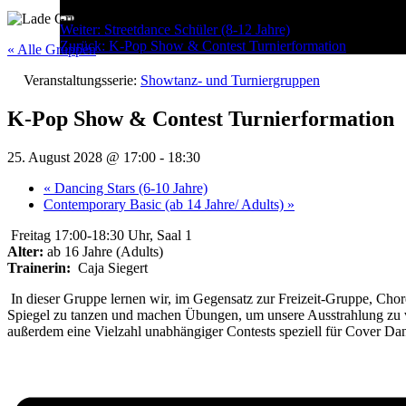
Menu
Post
Weiter:
Streetdance Schüler (8-12 Jahre)
Zurück:
K-Pop Show & Contest Turnierformation
navigation
« Alle Gruppen
Veranstaltungsserie:
Showtanz- und Turniergruppen
K-Pop Show & Contest Turnierformation
25. August 2028 @ 17:00
-
18:30
«
Dancing Stars (6-10 Jahre)
Contemporary Basic (ab 14 Jahre/ Adults)
»
Freitag 17:00-18:30 Uhr, Saal 1
Alter:
ab 16 Jahre (Adults)
Trainerin:
Caja Siegert
In dieser Gruppe lernen wir, im Gegensatz zur Freizeit-Gruppe, Chore
Spiegel zu tanzen und machen Übungen, um unsere Ausstrahlung zu ver
außerdem eine Vielzahl unabhängiger Contests speziell für Cover Da