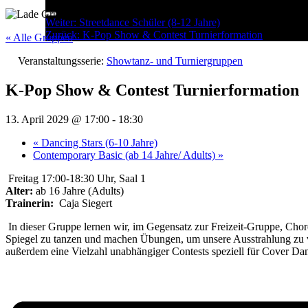
Menu
Post
Weiter:
Streetdance Schüler (8-12 Jahre)
Zurück:
K-Pop Show & Contest Turnierformation
navigation
« Alle Gruppen
Veranstaltungsserie:
Showtanz- und Turniergruppen
K-Pop Show & Contest Turnierformation
13. April 2029 @ 17:00
-
18:30
«
Dancing Stars (6-10 Jahre)
Contemporary Basic (ab 14 Jahre/ Adults)
»
Freitag 17:00-18:30 Uhr, Saal 1
Alter:
ab 16 Jahre (Adults)
Trainerin:
Caja Siegert
In dieser Gruppe lernen wir, im Gegensatz zur Freizeit-Gruppe, Chore
Spiegel zu tanzen und machen Übungen, um unsere Ausstrahlung zu ver
außerdem eine Vielzahl unabhängiger Contests speziell für Cover Da