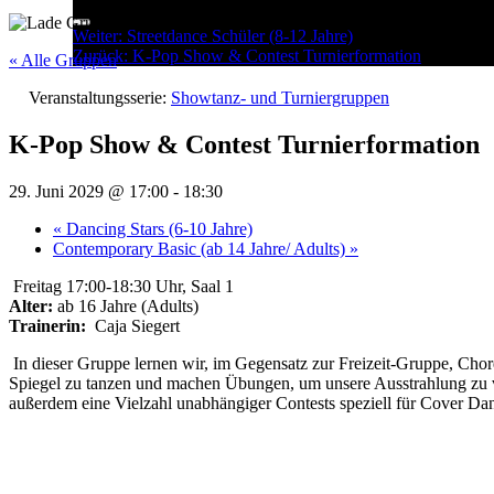
Menu
Post
Weiter:
Streetdance Schüler (8-12 Jahre)
Zurück:
K-Pop Show & Contest Turnierformation
navigation
« Alle Gruppen
Veranstaltungsserie:
Showtanz- und Turniergruppen
K-Pop Show & Contest Turnierformation
29. Juni 2029 @ 17:00
-
18:30
«
Dancing Stars (6-10 Jahre)
Contemporary Basic (ab 14 Jahre/ Adults)
»
Freitag 17:00-18:30 Uhr, Saal 1
Alter:
ab 16 Jahre (Adults)
Trainerin:
Caja Siegert
In dieser Gruppe lernen wir, im Gegensatz zur Freizeit-Gruppe, Chore
Spiegel zu tanzen und machen Übungen, um unsere Ausstrahlung zu ver
außerdem eine Vielzahl unabhängiger Contests speziell für Cover Da