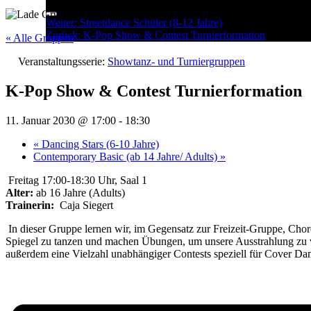
Menu
Post
Weiter:
Streetdance Schüler (8-12 Jahre)
Zurück:
K-Pop Show & Contest Turnierformation
navigation
« Alle Gruppen
Veranstaltungsserie:
Showtanz- und Turniergruppen
K-Pop Show & Contest Turnierformation
11. Januar 2030 @ 17:00
-
18:30
«
Dancing Stars (6-10 Jahre)
Contemporary Basic (ab 14 Jahre/ Adults)
»
Freitag 17:00-18:30 Uhr, Saal 1
Alter:
ab 16 Jahre (Adults)
Trainerin:
Caja Siegert
In dieser Gruppe lernen wir, im Gegensatz zur Freizeit-Gruppe, Chore
Spiegel zu tanzen und machen Übungen, um unsere Ausstrahlung zu ver
außerdem eine Vielzahl unabhängiger Contests speziell für Cover Da