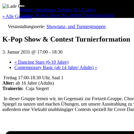
Menu
Post
Weiter:
Streetdance Schüler (8-12 Jahre)
Zurück:
K-Pop Show & Contest Turnierformation
navigation
« Alle Gruppen
Veranstaltungsserie:
Showtanz- und Turniergruppen
K-Pop Show & Contest Turnierformation
3. Januar 2031 @ 17:00
-
18:30
«
Dancing Stars (6-10 Jahre)
Contemporary Basic (ab 14 Jahre/ Adults)
»
Freitag 17:00-18:30 Uhr, Saal 1
Alter:
ab 16 Jahre (Adults)
Trainerin:
Caja Siegert
In dieser Gruppe lernen wir, im Gegensatz zur Freizeit-Gruppe, Chore
Spiegel zu tanzen und machen Übungen, um unsere Ausstrahlung zu ver
außerdem eine Vielzahl unabhängiger Contests speziell für Cover Da