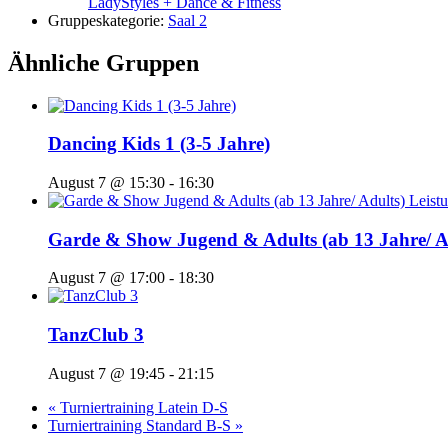
LadyStyles + Dance & Fitness
Gruppeskategorie:
Saal 2
Ähnliche Gruppen
Dancing Kids 1 (3-5 Jahre)
August 7 @ 15:30
-
16:30
Garde & Show Jugend & Adults (ab 13 Jahre/ Ad
August 7 @ 17:00
-
18:30
TanzClub 3
August 7 @ 19:45
-
21:15
«
Turniertraining Latein D-S
Turniertraining Standard B-S
»