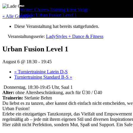
Menu
Post
Weiter:
Choreo-Training Ernst Voigt
Zurück:
Urban Fusion Level 1
navigation
« Alle Gruppen
Diese Veranstaltung hat bereits stattgefunden.
Veranstaltungsserie:
LadyStyles + Dance & Fitness
Urban Fusion Level 1
August 6 @ 18:30
-
19:45
«
Turniertraining Latein D-S
Turniertraining Standard B-S
»
Donnerstag, 18:30-19:45 Uhr, Saal 1
Alter:
ohne Altersbeschränkung, auch für Ü30 / Ü40
Trainerin:
Stefanie Behm
Du liebst es zu tanzen, aber kannst dich einfach nicht entscheiden, w
Urban Fusion!
Erlebe ein einzigartiges Tanzkonzept, das Vielfalt und Empowerment 
regelmäßig ab – jede mit ihrem eigenen Stil und diversen Inspirati
Hier zählt nicht Perfektion, sondern Mut, Spaß und Support. Ein Safe