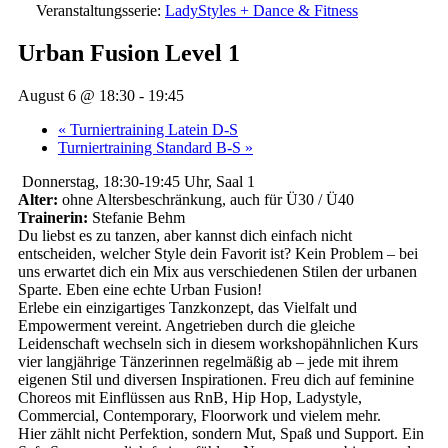
Veranstaltungsserie:
LadyStyles + Dance & Fitness
Urban Fusion Level 1
August 6 @ 18:30
-
19:45
«
Turniertraining Latein D-S
Turniertraining Standard B-S
»
Donnerstag, 18:30-19:45 Uhr, Saal 1
Alter:
ohne Altersbeschränkung, auch für Ü30 / Ü40
Trainerin:
Stefanie Behm
Du liebst es zu tanzen, aber kannst dich einfach nicht
entscheiden, welcher Style dein Favorit ist? Kein Problem – bei
uns erwartet dich ein Mix aus verschiedenen Stilen der urbanen
Sparte. Eben eine echte Urban Fusion!
Erlebe ein einzigartiges Tanzkonzept, das Vielfalt und
Empowerment vereint. Angetrieben durch die gleiche
Leidenschaft wechseln sich in diesem workshopähnlichen Kurs
vier langjährige Tänzerinnen regelmäßig ab – jede mit ihrem
eigenen Stil und diversen Inspirationen. Freu dich auf feminine
Choreos mit Einflüssen aus RnB, Hip Hop, Ladystyle,
Commercial, Contemporary, Floorwork und vielem mehr.
Hier zählt nicht Perfektion, sondern Mut, Spaß und Support. Ein