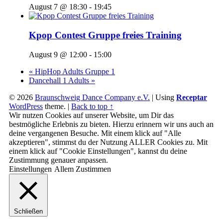
August 7 @ 18:30
-
19:45
Kpop Contest Gruppe freies Training
August 9 @ 12:00
-
15:00
«
HipHop Adults Gruppe 1
Dancehall 1 Adults
»
© 2026
Braunschweig Dance Company e.V.
|
Using
Receptar
WordPress
theme.
|
Back to top ↑
Wir nutzen Cookies auf unserer Website, um Dir das
bestmögliche Erlebnis zu bieten. Hierzu erinnern wir uns auch an
deine vergangenen Besuche. Mit einem klick auf "Alle
akzeptieren", stimmst du der Nutzung ALLER Cookies zu. Mit
einem klick auf "Cookie Einstellungen", kannst du deine
Zustimmung genauer anpassen.
Einstellungen
Allem Zustimmen
Schließen