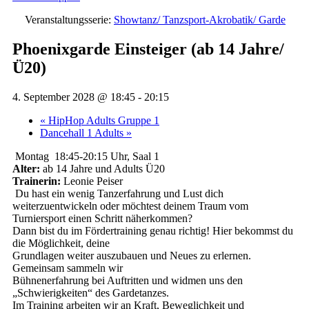
Veranstaltungsserie:
Showtanz/ Tanzsport-Akrobatik/ Garde
Phoenixgarde Einsteiger (ab 14 Jahre/
Ü20)
4. September 2028 @ 18:45
-
20:15
«
HipHop Adults Gruppe 1
Dancehall 1 Adults
»
Montag 18:45-20:15 Uhr, Saal 1
Alter:
ab 14 Jahre und Adults Ü20
Trainerin:
Leonie Peiser
Du hast ein wenig Tanzerfahrung und Lust dich
weiterzuentwickeln oder möchtest deinem Traum vom
Turniersport einen Schritt näherkommen?
Dann bist du im Fördertraining genau richtig! Hier bekommst du
die Möglichkeit, deine
Grundlagen weiter auszubauen und Neues zu erlernen.
Gemeinsam sammeln wir
Bühnenerfahrung bei Auftritten und widmen uns den
„Schwierigkeiten“ des Gardetanzes.
Im Training arbeiten wir an Kraft, Beweglichkeit und