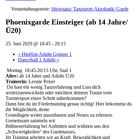
Veranstaltungsserie:
Showtanz/ Tanzsport-Akrobatik/ Garde
Phoenixgarde Einsteiger (ab 14 Jahre/
Ü20)
25. Juni 2029 @ 18:45
-
20:15
«
HipHop Adults Gruppe 1
Dancehall 1 Adults
»
Montag 18:45-20:15 Uhr, Saal 1
Alter:
ab 14 Jahre und Adults Ü20
Trainerin:
Leonie Peiser
Du hast ein wenig Tanzerfahrung und Lust dich
weiterzuentwickeln oder möchtest deinem Traum vom
Turniersport einen Schritt näherkommen?
Dann bist du im Fördertraining genau richtig! Hier bekommst du
die Möglichkeit, deine
Grundlagen weiter auszubauen und Neues zu erlernen.
Gemeinsam sammeln wir
Bühnenerfahrung bei Auftritten und widmen uns den
„Schwierigkeiten“ des Gardetanzes.
Im Training arbeiten wir an Kraft, Beweglichkeit und