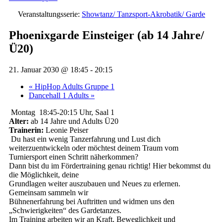
Veranstaltungsserie:
Showtanz/ Tanzsport-Akrobatik/ Garde
Phoenixgarde Einsteiger (ab 14 Jahre/
Ü20)
21. Januar 2030 @ 18:45
-
20:15
«
HipHop Adults Gruppe 1
Dancehall 1 Adults
»
Montag 18:45-20:15 Uhr, Saal 1
Alter:
ab 14 Jahre und Adults Ü20
Trainerin:
Leonie Peiser
Du hast ein wenig Tanzerfahrung und Lust dich
weiterzuentwickeln oder möchtest deinem Traum vom
Turniersport einen Schritt näherkommen?
Dann bist du im Fördertraining genau richtig! Hier bekommst du
die Möglichkeit, deine
Grundlagen weiter auszubauen und Neues zu erlernen.
Gemeinsam sammeln wir
Bühnenerfahrung bei Auftritten und widmen uns den
„Schwierigkeiten“ des Gardetanzes.
Im Training arbeiten wir an Kraft, Beweglichkeit und