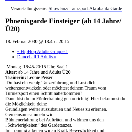
Veranstaltungsserie:
Showtanz/ Tanzsport-Akrobatik/ Garde
Phoenixgarde Einsteiger (ab 14 Jahre/
Ü20)
18. Februar 2030 @ 18:45
-
20:15
«
HipHop Adults Gruppe 1
Dancehall 1 Adults
»
Montag 18:45-20:15 Uhr, Saal 1
Alter:
ab 14 Jahre und Adults Ü20
Trainerin:
Leonie Peiser
Du hast ein wenig Tanzerfahrung und Lust dich
weiterzuentwickeln oder möchtest deinem Traum vom
Turniersport einen Schritt näherkommen?
Dann bist du im Fördertraining genau richtig! Hier bekommst du
die Möglichkeit, deine
Grundlagen weiter auszubauen und Neues zu erlernen.
Gemeinsam sammeln wir
Bühnenerfahrung bei Auftritten und widmen uns den
„Schwierigkeiten“ des Gardetanzes.
Im Training arbeiten wir an Kraft, Beweglichkeit und