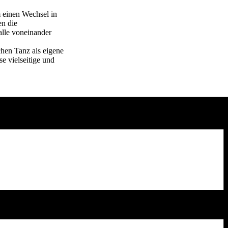
m einen Wechsel in
en die
alle voneinander
chen Tanz als eigene
se vielseitige und