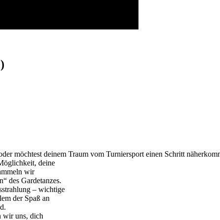
)
 oder möchtest deinem Traum vom Turniersport einen Schritt näherko
Möglichkeit, deine
sammeln wir
n“ des Gardetanzes.
sstrahlung – wichtige
llem der Spaß an
d.
 wir uns, dich