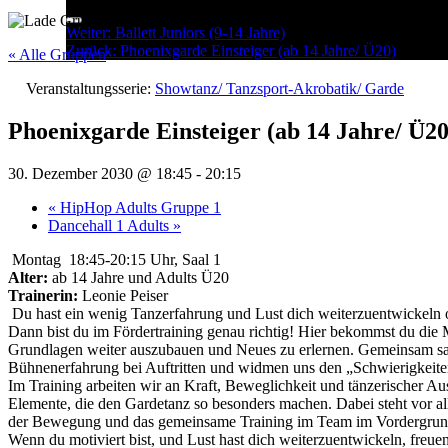
Menu
Post
Weiter:
Ballett Juniors (9-14 Jahre)
Zurück:
Phoenixgarde Einsteiger (ab 14 Jahre/ Ü20)
navigation
« Alle Gruppen
Veranstaltungsserie:
Showtanz/ Tanzsport-Akrobatik/ Garde
Phoenixgarde Einsteiger (ab 14 Jahre/ Ü20
30. Dezember 2030 @ 18:45
-
20:15
«
HipHop Adults Gruppe 1
Dancehall 1 Adults
»
Montag 18:45-20:15 Uhr, Saal 1
Alter:
ab 14 Jahre und Adults Ü20
Trainerin:
Leonie Peiser
Du hast ein wenig Tanzerfahrung und Lust dich weiterzuentwickeln
Dann bist du im Fördertraining genau richtig! Hier bekommst du die 
Grundlagen weiter auszubauen und Neues zu erlernen. Gemeinsam 
Bühnenerfahrung bei Auftritten und widmen uns den „Schwierigkeite
Im Training arbeiten wir an Kraft, Beweglichkeit und tänzerischer Au
Elemente, die den Gardetanz so besonders machen. Dabei steht vor a
der Bewegung und das gemeinsame Training im Team im Vordergrun
Wenn du motiviert bist, und Lust hast dich weiterzuentwickeln, freuen