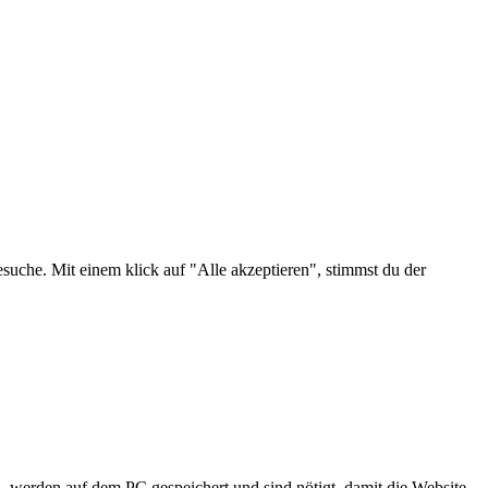
suche. Mit einem klick auf "Alle akzeptieren", stimmst du der
, werden auf dem PC gespeichert und sind nötigt, damit die Website