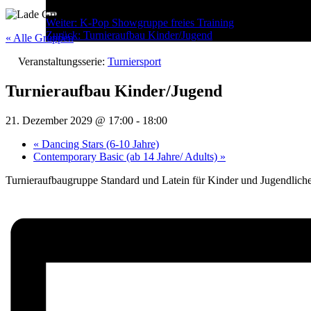
Menu
Post
Weiter:
K-Pop Showgruppe freies Training
Zurück:
Turnieraufbau Kinder/Jugend
navigation
« Alle Gruppen
Veranstaltungsserie:
Turniersport
Turnieraufbau Kinder/Jugend
21. Dezember 2029 @ 17:00
-
18:00
«
Dancing Stars (6-10 Jahre)
Contemporary Basic (ab 14 Jahre/ Adults)
»
Turnieraufbaugruppe Standard und Latein für Kinder und Jugendliche