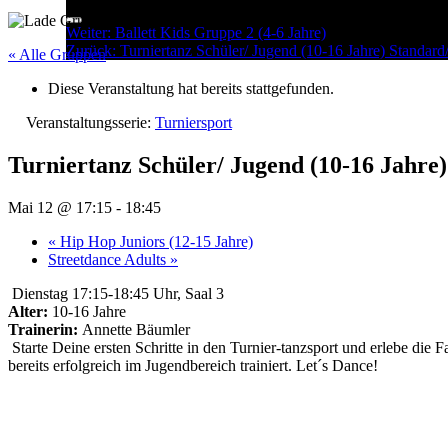
Menu
Post
Weiter:
Ballett Kids Gruppe 2 (4-6 Jahre)
Zurück:
Turniertanz Schüler/ Jugend (10-16 Jahre) Standard
navigation
« Alle Gruppen
Diese Veranstaltung hat bereits stattgefunden.
Veranstaltungsserie:
Turniersport
Turniertanz Schüler/ Jugend (10-16 Jahre
Mai 12 @ 17:15
-
18:45
«
Hip Hop Juniors (12-15 Jahre)
Streetdance Adults
»
Dienstag 17:15-18:45 Uhr, Saal 3
Alter:
10-16 Jahre
Trainerin:
Annette Bäumler
Starte Deine ersten Schritte in den Turnier-tanzsport und erlebe die 
bereits erfolgreich im Jugendbereich trainiert. Let´s Dance!