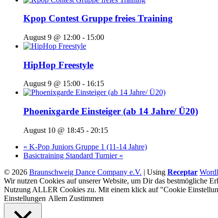
Kpop Contest Gruppe freies Training
August 9 @ 12:00
-
15:00
HipHop Freestyle
August 9 @ 15:00
-
16:15
Phoenixgarde Einsteiger (ab 14 Jahre/ Ü20)
August 10 @ 18:45
-
20:15
«
K-Pop Juniors Gruppe 1 (11-14 Jahre)
Basictraining Standard Turnier
»
© 2026
Braunschweig Dance Company e.V.
|
Using
Receptar
WordP
Wir nutzen Cookies auf unserer Website, um Dir das bestmögliche Erl
Nutzung ALLER Cookies zu. Mit einem klick auf "Cookie Einstellun
Einstellungen
Allem Zustimmen