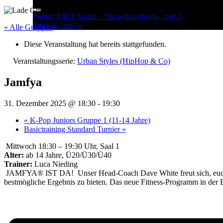
Menu
Post
Weiter:
UDA Squad – Showdanceteam – part 1
Zurück:
Jamfya
navigation
« Alle Gruppen
Diese Veranstaltung hat bereits stattgefunden.
Veranstaltungsserie:
Urban Styles (HipHop & Co)
Jamfya
31. Dezember 2025 @ 18:30
-
19:30
«
K-Pop Juniors Gruppe 1 (11-14 Jahre)
Basictraining Standard Turnier
»
Mittwoch 18:30 – 19:30 Uhr, Saal 1
Alter:
ab 14 Jahre, Ü20/Ü30/Ü40
Trainer:
Luca Nieding
JAMFYA® IST DA! Unser Head-Coach Dave White freut sich, euch se
bestmögliche Ergebnis zu bieten. Das neue Fitness-Programm in der