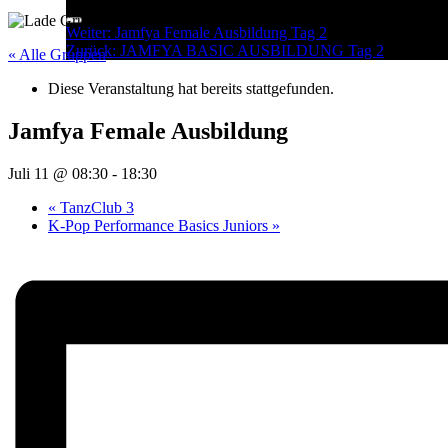
Menu
Post
Weiter:
Jamfya Female Ausbildung Tag 2
Zurück:
JAMFYA BASIC AUSBILDUNG Tag 2
navigation
« Alle Gruppen
Diese Veranstaltung hat bereits stattgefunden.
Jamfya Female Ausbildung
Juli 11 @ 08:30
-
18:30
«
TanzClub 3
K-Pop Performance Basics Juniors
»