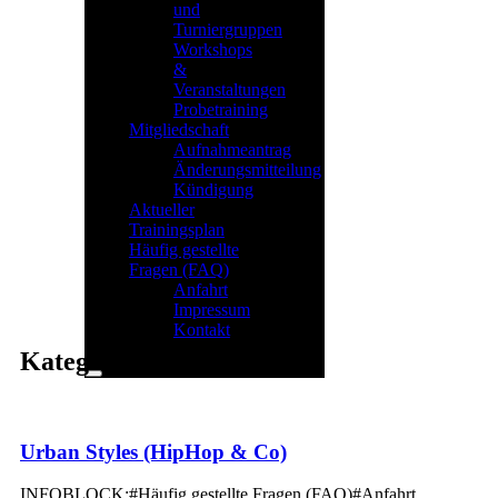
und
Turniergruppen
Workshops
&
Veranstaltungen
Probetraining
Mitgliedschaft
Aufnahmeantrag
Änderungsmitteilung
Kündigung
Aktueller
Trainingsplan
Häufig gestellte
Fragen (FAQ)
Anfahrt
Impressum
Kontakt
Kategorie:
Angebot
Menu
Urban Styles (HipHop & Co)
INFOBLOCK:#Häufig gestellte Fragen (FAQ)#Anfahrt