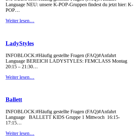
Language NEU: unsere K-POP-Gruppen findest du jetzt hier: K-
POP…
“Urban
Weiter lesen
…
Styles
(HipHop
&
LadyStyles
Co)”
INFOBLOCK:#Häufig gestellte Fragen (FAQ)#Anfahrt
Language BEREICH LADYSTYLES: FEMCLASS Montag
20:15 – 21:30…
“LadyStyles”
Weiter lesen
…
Ballett
INFOBLOCK:#Häufig gestellte Fragen (FAQ)#Anfahrt
Language BALLETT KIDS Gruppe 1 Mittwoch 16:15-
17:15…
“Ballett”
Weiter lesen
…