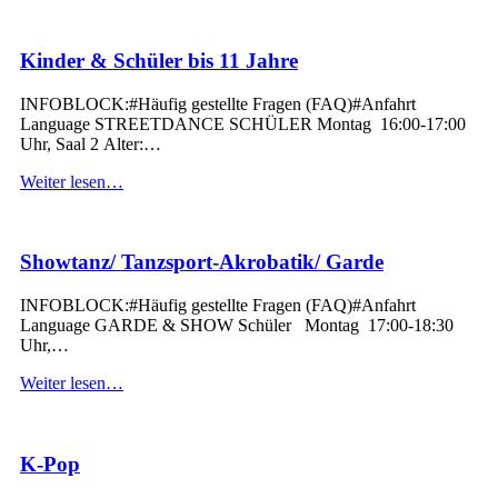
Kinder & Schüler bis 11 Jahre
INFOBLOCK:#Häufig gestellte Fragen (FAQ)#Anfahrt
Language STREETDANCE SCHÜLER Montag 16:00-17:00
Uhr, Saal 2 Alter:…
“Kinder
Weiter lesen
…
&
Schüler
bis
Showtanz/ Tanzsport-Akrobatik/ Garde
11
Jahre”
INFOBLOCK:#Häufig gestellte Fragen (FAQ)#Anfahrt
Language GARDE & SHOW Schüler Montag 17:00-18:30
Uhr,…
“Showtanz/
Weiter lesen
…
Tanzsport-
Akrobatik/
Garde”
K-Pop