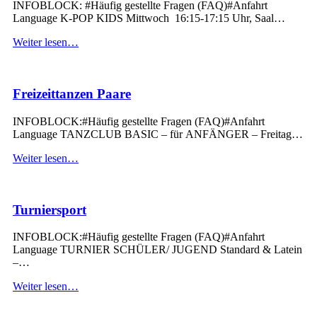
INFOBLOCK: #Häufig gestellte Fragen (FAQ)#Anfahrt
Language K-POP KIDS Mittwoch 16:15-17:15 Uhr, Saal…
“K-
Weiter lesen
…
Pop”
Freizeittanzen Paare
INFOBLOCK:#Häufig gestellte Fragen (FAQ)#Anfahrt
Language TANZCLUB BASIC – für ANFÄNGER – Freitag…
“Freizeittanzen
Weiter lesen
…
Paare”
Turniersport
INFOBLOCK:#Häufig gestellte Fragen (FAQ)#Anfahrt
Language TURNIER SCHÜLER/ JUGEND Standard & Latein
–…
“Turniersport”
Weiter lesen
…