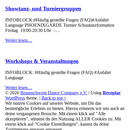
Showtanz- und Turniergruppen
INFOBLOCK:#Häufig gestellte Fragen (FAQ)#Anfahrt
Language PHOENIXGARDE Turnier Schautanzformation
Freitag 19:00-20:30 Uhr –…
“Showtanz-
Weiter lesen
…
und
Turniergruppen”
Workshops & Veranstaltungen
INFOBLOCK: #Häufig gestellte Fragen (FAQ) #Anfahrt
Language
“Workshops
Weiter lesen
…
&
© 2026
Braunschweig Dance Company e.V.
|
Using
Receptar
Veranstaltungen”
WordPress
theme.
|
Back to top ↑
Wir nutzen Cookies auf unserer Website, um Dir das
bestmögliche Erlebnis zu bieten. Hierzu erinnern wir uns auch an
deine vergangenen Besuche. Mit einem klick auf "Alle
akzeptieren", stimmst du der Nutzung ALLER Cookies zu. Mit
einem klick auf "Cookie Einstellungen", kannst du deine
Zustimmung genauer anpassen.